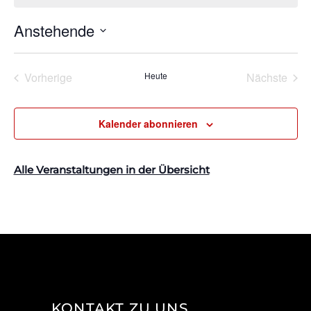
Anstehende
Datum
wählen.
Vorherige
Heute
Nächste
Veranstaltungen
Veransta
Kalender abonnieren
Alle Veranstaltungen in der Übersicht
KONTAKT ZU UNS