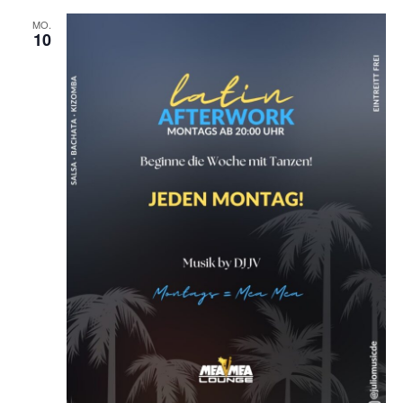
MO.
10