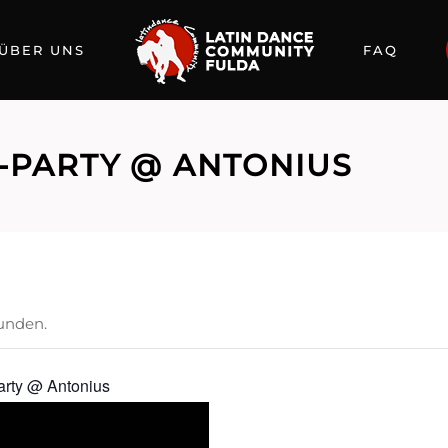
ÜBER UNS
FAQ
A-PARTY @ ANTONIUS
funden.
Party @ Antonius