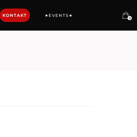
KONTAKT
★EVENTS★
0