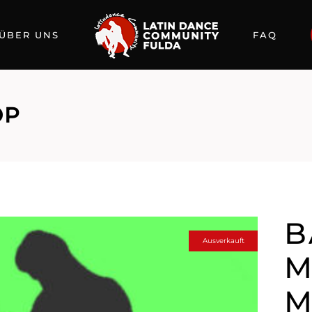
ÜBER UNS
FAQ
OP
B
Ausverkauft
M
M