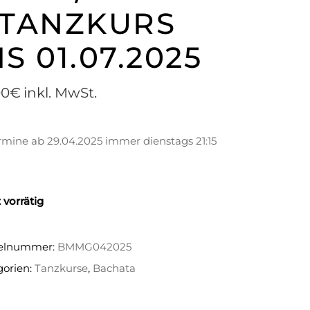
 TANZKURS
IS 01.07.2025
00
€
inkl. MwSt.
rmine ab 29.04.2025 immer dienstags 21:15
 vorrätig
kelnummer:
BMMG042025
gorien:
Tanzkurse
,
Bachata