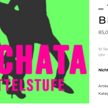
–
B
85,
10 Te
Uhr
Nicht
Arti
Kate