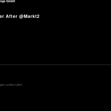
unge GmbH
er After @Markt2
ngen widerrufen