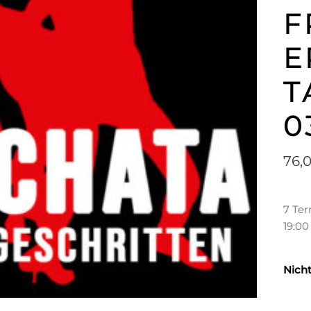
F
E
T
0
76,
7 Te
19:00
Nicht