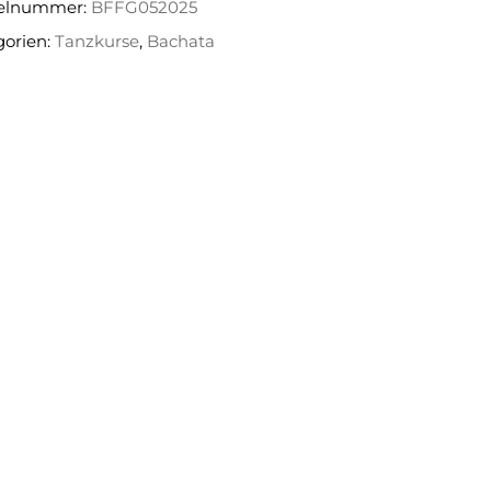
kelnummer:
BFFG052025
gorien:
Tanzkurse
,
Bachata