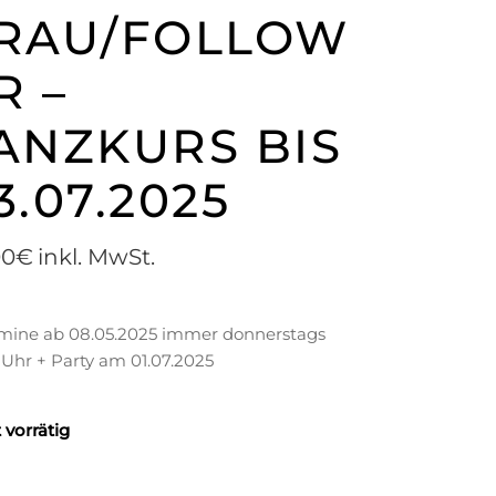
RAU/FOLLOW
R –
ANZKURS BIS
3.07.2025
00
€
inkl. MwSt.
rmine ab 08.05.2025 immer donnerstags
 Uhr + Party am 01.07.2025
 vorrätig