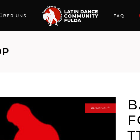
ÜBER UNS
FAQ
OP
B
Ausverkauft
F
T