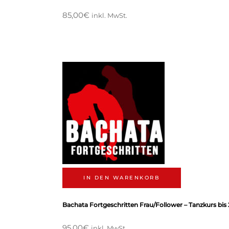
85,00
€
inkl. MwSt.
IN DEN WARENKORB
Bachata Fortgeschritten Frau/Follower – Tanzkurs bis 
95,00
€
inkl. MwSt.