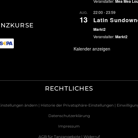
Veranstalter:
Mea Mea Lo
22:00
-
23:59
AUG.
13
Latin Sundown
ANZKURSE
Markt2
Veranstalter:
Markt2
Kalender anzeigen
RECHTLICHES
Einstellungen ändern
| Historie der Privatsphäre-Einstellungen
| Einwilligu
Datenschutzerklärung
Impressum
AGB für Tanzangebote
|
Widerruf