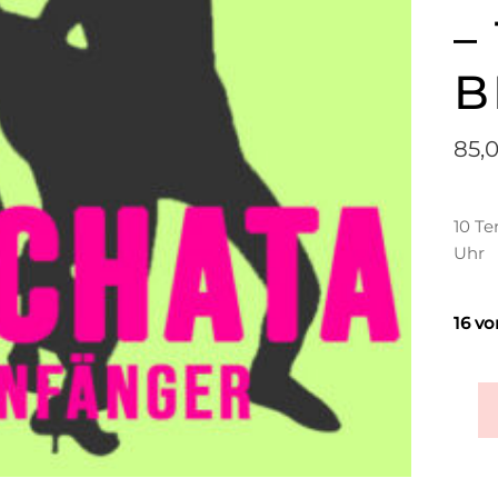
–
B
85,
10 Te
Uhr
16 vo