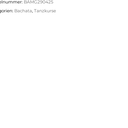
kelnummer:
BAMG290425
gorien:
Bachata
,
Tanzkurse