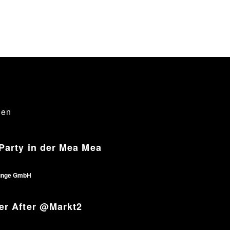
gen
Party in der Mea Mea
unge GmbH
er After @Markt2