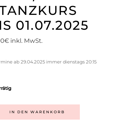
 TANZKURS
IS 01.07.2025
00
€
inkl. MwSt.
rmine ab 29.04.2025 immer dienstags 20:15
rrätig
IN DEN WARENKORB