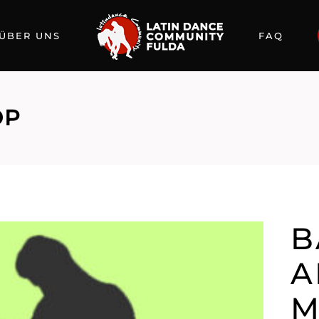
ÜBER UNS
FAQ
OP
B
A
M