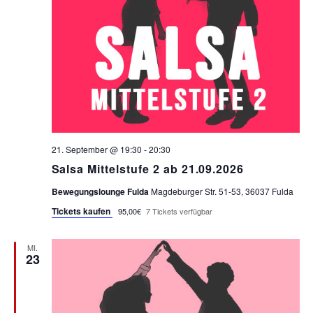
E
n
N
g
A
-
n
N
s
i
A
c
V
h
I
t
21. September @ 19:30
-
20:30
e
Salsa Mittelstufe 2 ab 21.09.2026
G
n
Bewegungslounge Fulda
Magdeburger Str. 51-53, 36037 Fulda
A
-
Tickets kaufen
N
95,00€
7 Tickets verfügbar
T
a
I
v
MI.
23
i
O
g
N
a